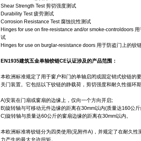
Shear Strength Test 剪切强度测试
Durability Test 疲劳测试
Corrosion Resistance Test 腐蚀抗性测试
Hinges for use on fire-resistance and/or smoke-con
试
Hinges for use on burglar-resistance doors 用于防盗门
EN1935建筑五金单轴铰链CE认证涉及的产品范围：
本欧洲标准规定了用于窗户和门的单轴启闭或固定销式铰链的
关门装置。它包括以下铰链的静载荷，剪切强度和耐久性循环期
A)安装在门扇或窗扇的边缘上，仅向一个方向开启;
B)旋转轴与可移动元件边缘的距离在30mm以内(质量达160公斤
C)旋转轴与质量达60公斤的窗扇边缘的距离在30mm以内。
本欧洲标准将铰链分为四类使用(见附件A)，并规定了在耐久性
力产生的最大允许扭矩。