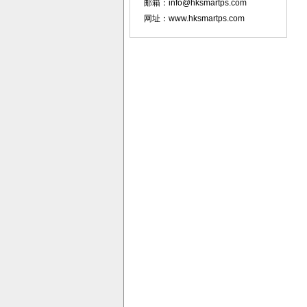
邮箱：info@hksmartps.com
网址：www.hksmartps.com