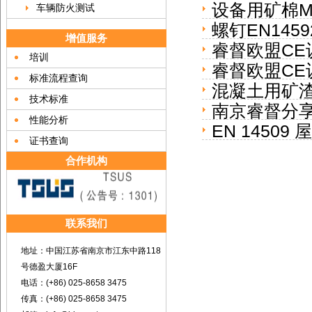
设备用矿棉M
车辆防火测试
TR082)
螺钉EN14
14303:2009+
增值服务
睿督欧盟CE认证
培训
睿督欧盟CE
标准流程查询
混凝土用矿渣
12368:2012
技术标准
南京睿督分享
机构认证）
性能分析
EN 145
CE认证流程
证书查询
合作机构
联系我们
地址：中国江苏省南京市江东中路118
号德盈大厦16F
电话：(+86) 025-8658 3475
传真：(+86) 025-8658 3475