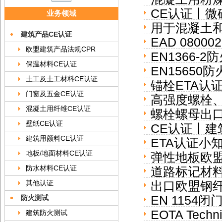
CE认证丨微硅粉
业务领域
督欧盟CE认
用于混凝土和
建筑产品CE认证
EAD 080
证
欧盟建筑产品法规CPR
EN1366-2防
ETA认证
保温材料CE认证
EN15650防火
土工及土工材料CE认证
锚栓ETA认
dampers
门窗及五金CE认证
高强度螺栓、
混凝土用纤维CE认证
螺栓螺母出口欧
盟强制CE认
壁纸CE认证
CE认证丨建
标准
建筑用颜料CE认证
ETA认证小知识｜
14509
地板/地面材料CE认证
弹性地板欧盟C
ETA认证
防水材料CE认证
道路标记材
其他认证
出口欧盟钢纤维
防火测试
EN 1154闭
发证)
EOTA Techni
建筑防火测试