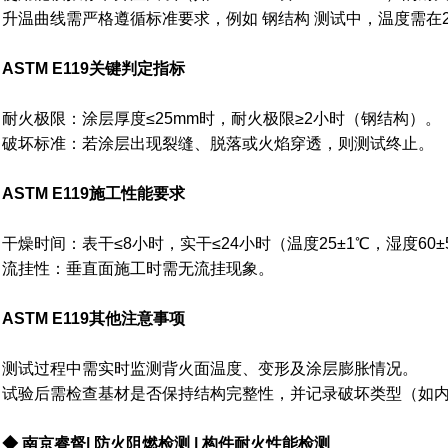
升温曲线需严格遵循标准要求，例如 钢结构 测试中，温度需在2
ASTM E119关键判定指标
耐火极限：涂层厚度≤25mm时，耐火极限≥2小时（钢结构）。
破坏标准：若涂层出现裂缝、脱落或火焰穿透，则测试终止。
ASTM E119施工性能要求
干燥时间：表干≤8小时，实干≤24小时（温度25±1℃，湿度60
流挂性：垂直面施工时需无流挂现象。
ASTM E119其他注意事项
测试过程中需实时监测背火面温度、变形及涂层膨胀情况。
试验后需检查基材是否保持结构完整性，并记录破坏类型（如
◆ 南京睿督| 防火阻燃检测 | 构件耐火性能检测