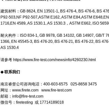
建筑材料：GB 8624, EN 13501-1, BS 476-4, BS 476-6, BS 476-7
P92-503,NF P92-507,ASTM E162, ASTM E84,ASTM E648,EN I
1716,EN 4589, AS 1530.1, AS 1530.3，ASTM E662, ISO 5659
耐火构件：ISO 834-1, GB 9978, GB 14102, GB 14907, GB/T 76
1366, EN 45545-3, BS 476-20, BS 476-21, BS 476-22, BS 47
AS 1530.4
请参考
https://www.fire-test.com/newsinfo/4260230.html
◆ 联系我们
南京睿督公司咨询电话：400-603-6575 025-8658 3475
网址：
www.firete.com
www.fire-test.com
邮箱：info@fire-test.com
微信号：firetesting 或 17714189018