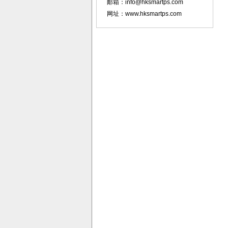
邮箱：info@hksmartps.com
网址：www.hksmartps.com